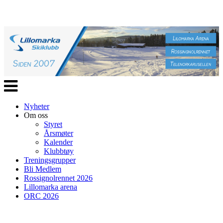
Veksle
navigasjon
Nyheter
Om oss
Styret
Årsmøter
Kalender
Klubbtøy
Treningsgrupper
Bli Medlem
Rossignolrennet 2026
Lillomarka arena
ORC 2026