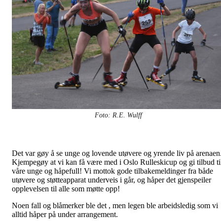
Foto: R.E. Wulff
Det var gøy å se unge og lovende utøvere og yrende liv på arenaen
Kjempegøy at vi kan få være med i Oslo Rulleskicup og gi tilbud ti
våre unge og håpefull! Vi mottok gode tilbakemeldinger fra både
utøvere og støtteapparat underveis i går, og håper det gjenspeiler
opplevelsen til alle som møtte opp!
Noen fall og blåmerker ble det , men legen ble arbeidsledig som vi
alltid håper på under arrangement.