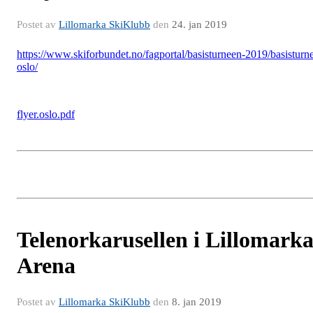
Postet av
Lillomarka SkiKlubb
den
24. jan 2019
https://www.skiforbundet.no/fagportal/basisturneen-2019/basisturn
oslo/
flyer.oslo.pdf
Telenorkarusellen i Lillomark
Arena
Postet av
Lillomarka SkiKlubb
den
8. jan 2019