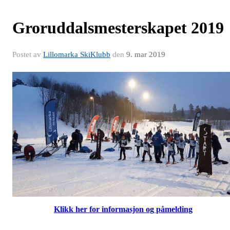
Groruddalsmesterskapet 2019
Postet av
Lillomarka SkiKlubb
den
9. mar 2019
Klikk her for informasjon og påmelding