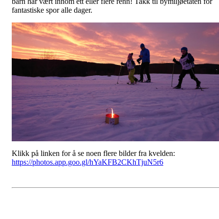
barn har vært innom ett eller flere renn! Takk til bymiljøetaten for
fantastiske spor alle dager.
Klikk på linken for å se noen flere bilder fra kvelden:
https://photos.app.goo.gl/hYaKFB2CKhTjuN5r6