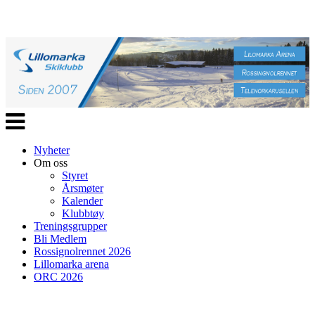
Veksle
navigasjon
Nyheter
Om oss
Styret
Årsmøter
Kalender
Klubbtøy
Treningsgrupper
Bli Medlem
Rossignolrennet 2026
Lillomarka arena
ORC 2026