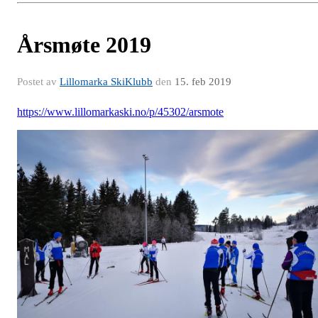
Årsmøte 2019
Postet av
Lillomarka SkiKlubb
den
15. feb 2019
https://www.lillomarkaski.no/p/45302/arsmote