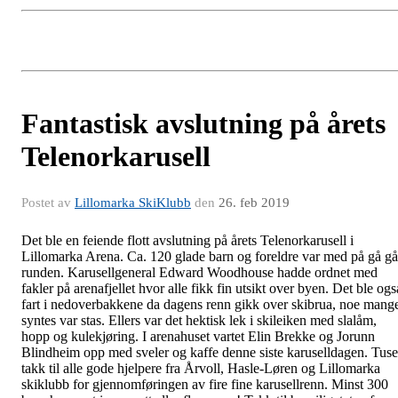
Fantastisk avslutning på årets
Telenorkarusell
Postet av
Lillomarka SkiKlubb
den
26. feb 2019
Det ble en feiende flott avslutning på årets Telenorkarusell i
Lillomarka Arena. Ca. 120 glade barn og foreldre var med på gå gå
runden. Karusellgeneral Edward Woodhouse hadde ordnet med
fakler på arenafjellet hvor alle fikk fin utsikt over byen. Det ble ogs
fart i nedoverbakkene da dagens renn gikk over skibrua, noe mang
syntes var stas. Ellers var det hektisk lek i skileiken med slalåm,
hopp og kulekjøring. I arenahuset vartet Elin Brekke og Jorunn
Blindheim opp med sveler og kaffe denne siste karuselldagen. Tus
takk til alle gode hjelpere fra Årvoll, Hasle-Løren og Lillomarka
skiklubb for gjennomføringen av fire fine karusellrenn. Minst 300