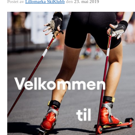
Postet av
Lillomarka SkiKlubb
den
23. mai 2019