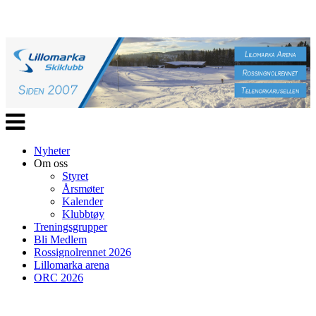
Veksle
navigasjon
Nyheter
Om oss
Styret
Årsmøter
Kalender
Klubbtøy
Treningsgrupper
Bli Medlem
Rossignolrennet 2026
Lillomarka arena
ORC 2026