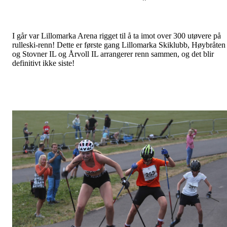
I går var Lillomarka Arena rigget til å ta imot over 300 utøvere på
rulleski-renn! Dette er første gang Lillomarka Skiklubb, Høybråten
og Stovner IL og Årvoll IL arrangerer renn sammen, og det blir
definitivt ikke siste!