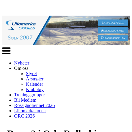
Veksle
navigasjon
Nyheter
Om oss
Styret
Årsmøter
Kalender
Klubbtøy
Treningsgrupper
Bli Medlem
Rossignolrennet 2026
Lillomarka arena
ORC 2026