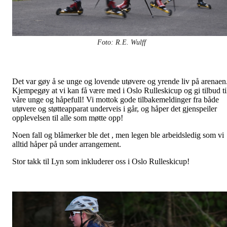
Foto: R.E. Wulff
Det var gøy å se unge og lovende utøvere og yrende liv på arenaen
Kjempegøy at vi kan få være med i Oslo Rulleskicup og gi tilbud ti
våre unge og håpefull! Vi mottok gode tilbakemeldinger fra både
utøvere og støtteapparat underveis i går, og håper det gjenspeiler
opplevelsen til alle som møtte opp!
Noen fall og blåmerker ble det , men legen ble arbeidsledig som vi
alltid håper på under arrangement.
Stor takk til Lyn som inkluderer oss i Oslo Rulleskicup!