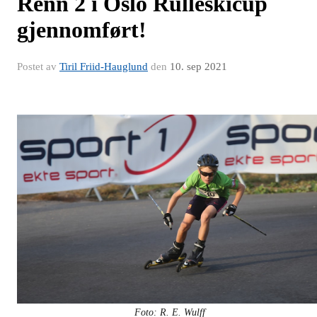
Renn 2 i Oslo Rulleskicup
gjennomført!
Postet av
Tiril Friid-Hauglund
den
10. sep 2021
Foto: R. E. Wulff