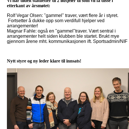
Vi har tildelt statuetter til 2 ildsjeler til som vil få disse i
etterkant av årsmøtet:
Rolf Vegar Olsen: "gammel" traver, vært flere år i styret.
Fortsetter å dukke opp som verdifull hjelper ved
arrangementer!
Magnar Fahle: også en "gammel"traver. Vært sentral i
arrangementer helt siden klubben ble startet. Brukt mye
gjennom årene mht. kommunikasjonen ift. Sportsadmin/NIF
Nytt styre og ny leder klare til innsats!