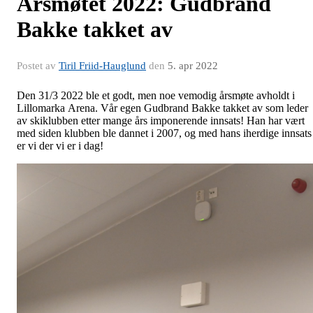
Årsmøtet 2022: Gudbrand
Bakke takket av
Postet av
Tiril Friid-Hauglund
den
5. apr 2022
Den 31/3 2022 ble et godt, men noe vemodig årsmøte avholdt i
Lillomarka Arena. Vår egen Gudbrand Bakke takket av som leder
av skiklubben etter mange års imponerende innsats! Han har vært
med siden klubben ble dannet i 2007, og med hans iherdige innsats
er vi der vi er i dag!