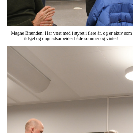
Magne Brænden: Har vært med i styret i flere år, og er aktiv som
ildsjel og dugnadsarbeider både sommer og vinter!