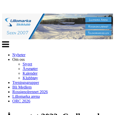
Veksle
navigasjon
Nyheter
Om oss
Styret
Årsmøter
Kalender
Klubbtøy
Treningsgrupper
Bli Medlem
Rossignolrennet 2026
Lillomarka arena
ORC 2026