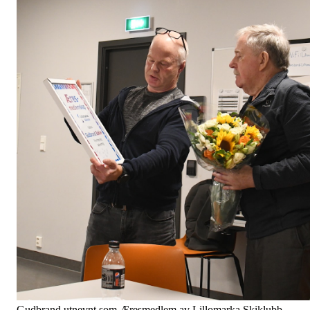
Gudbrand utnevnt som Æresmedlem av Lillomarka Skiklubb