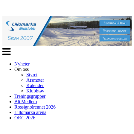
Veksle
navigasjon
Nyheter
Om oss
Styret
Årsmøter
Kalender
Klubbtøy
Treningsgrupper
Bli Medlem
Rossignolrennet 2026
Lillomarka arena
ORC 2026