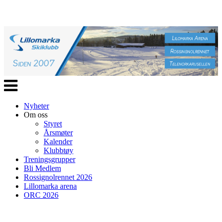
Veksle
navigasjon
Nyheter
Om oss
Styret
Årsmøter
Kalender
Klubbtøy
Treningsgrupper
Bli Medlem
Rossignolrennet 2026
Lillomarka arena
ORC 2026