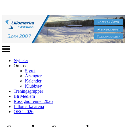
Veksle
navigasjon
Nyheter
Om oss
Styret
Årsmøter
Kalender
Klubbtøy
Treningsgrupper
Bli Medlem
Rossignolrennet 2026
Lillomarka arena
ORC 2026