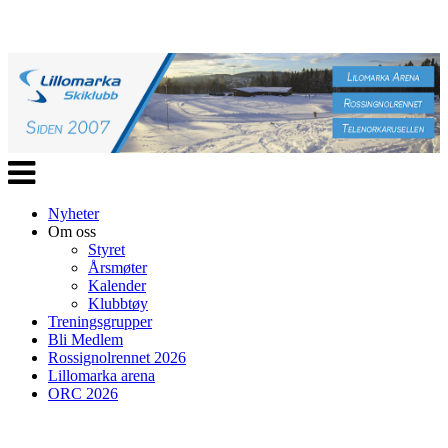
Veksle
navigasjon
Nyheter
Om oss
Styret
Årsmøter
Kalender
Klubbtøy
Treningsgrupper
Bli Medlem
Rossignolrennet 2026
Lillomarka arena
ORC 2026